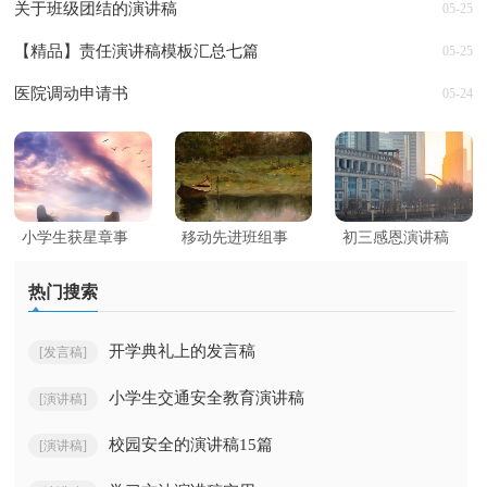
关于班级团结的演讲稿
05-25
【精品】责任演讲稿模板汇总七篇
05-25
医院调动申请书
05-24
小学生获星章事
移动先进班组事
初三感恩演讲稿
迹材料范文600字
迹材料12篇
热门搜索
（通用5篇）
开学典礼上的发言稿
[发言稿]
小学生交通安全教育演讲稿
[演讲稿]
校园安全的演讲稿15篇
[演讲稿]