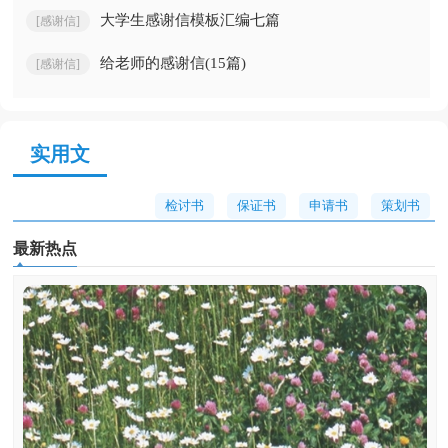
大学生感谢信模板汇编七篇
[感谢信]
给老师的感谢信(15篇)
[感谢信]
实用文
检讨书
保证书
申请书
策划书
最新热点
主持稿
发言稿
演讲稿
协议书