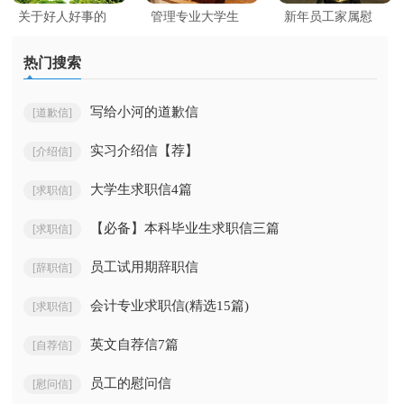
关于好人好事的
管理专业大学生
新年员工家属慰
表扬信
求职信
问信(15篇)
热门搜索
写给小河的道歉信
[道歉信]
实习介绍信【荐】
[介绍信]
大学生求职信4篇
[求职信]
【必备】本科毕业生求职信三篇
[求职信]
员工试用期辞职信
[辞职信]
会计专业求职信(精选15篇)
[求职信]
英文自荐信7篇
[自荐信]
员工的慰问信
[慰问信]