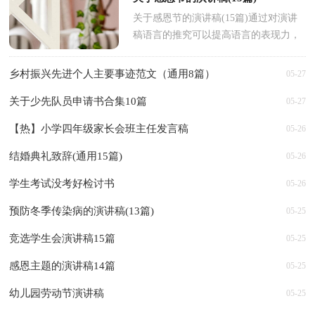
关于感恩节的演讲稿(15篇)通过对演讲
稿语言的推究可以提高语言的表现力，
增强语言的感染力。在现实社会中，越
来越多地方需要用到演讲...
乡村振兴先进个人主要事迹范文（通用8篇）
05-27
关于少先队员申请书合集10篇
05-27
【热】小学四年级家长会班主任发言稿
05-26
结婚典礼致辞(通用15篇)
05-26
学生考试没考好检讨书
05-26
预防冬季传染病的演讲稿(13篇)
05-25
竞选学生会演讲稿15篇
05-25
感恩主题的演讲稿14篇
05-25
幼儿园劳动节演讲稿
05-25