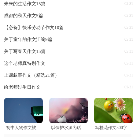
未来的生活作文15篇
05-31
成都的秋天作文5篇
05-31
【必备】快乐劳动节作文10篇
05-31
关于童年的作文汇编9篇
05-31
关于写春天作文15篇
05-31
这个老师真特别作文
05-31
上课叙事作文（精选21篇）
05-31
给老师过生日作文
05-31
初中人物作文被
以保护水源为话
写桂花作文300字
窝里的哥哥
题的征文三篇
10篇