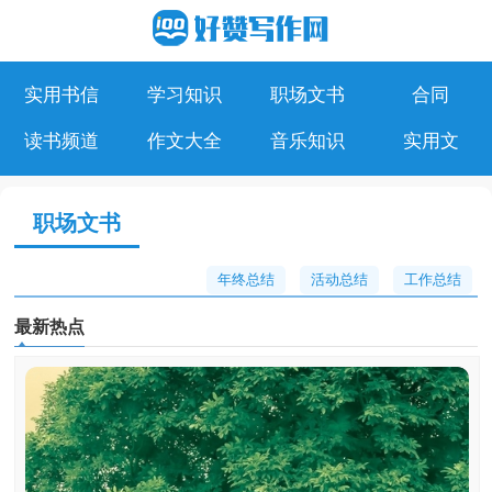
实用书信
学习知识
职场文书
合同
读书频道
作文大全
音乐知识
实用文
职场文书
年终总结
活动总结
工作总结
最新热点
活动计划
工作计划
实习总结
自我评价
职业规划