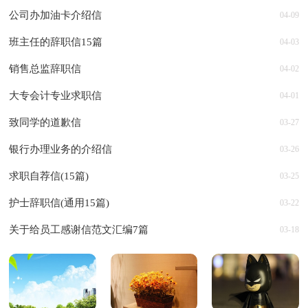
公司办加油卡介绍信
04-09
班主任的辞职信15篇
04-03
销售总监辞职信
04-02
大专会计专业求职信
04-01
致同学的道歉信
03-27
银行办理业务的介绍信
03-26
求职自荐信(15篇)
03-25
护士辞职信(通用15篇)
03-22
关于给员工感谢信范文汇编7篇
03-18