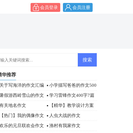
会员登录
会员注册
精华推荐
关于写海洋的作文汇编
小学描写爸爸的作文500
八篇
字四篇
暑假游西岭雪山的作文
学习雷锋作文400字7篇
有关地名作文
【精华】教学设计方案
模板汇总七篇
【热门】我的偶像作文
人虫大战的作文
500字4篇
欢乐的元旦联欢会作文
渔村有我家作文