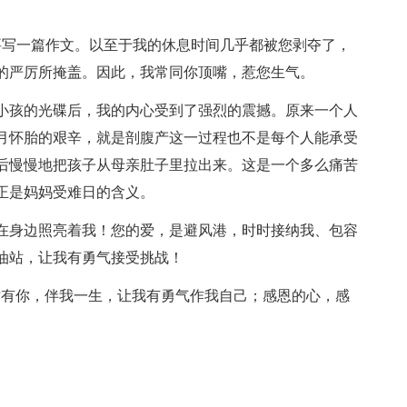
要写一篇作文。以至于我的休息时间几乎都被您剥夺了，
的严厉所掩盖。因此，我常同你顶嘴，惹您生气。
小孩的光碟后，我的内心受到了强烈的震撼。原来一个人
月怀胎的艰辛，就是剖腹产这一过程也不是每个人能承受
后慢慢地把孩子从母亲肚子里拉出来。这是一个多么痛苦
正是妈妈受难日的含义。
在身边照亮着我！您的爱，是避风港，时时接纳我、包容
油站，让我有勇气接受挑战！
谢有你，伴我一生，让我有勇气作我自己；感恩的心，感