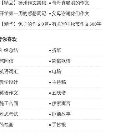
00字
【精品】扬州作文集锦
哥哥真聪明的作文
八篇
开学第一周的感想周记
父母谢谢你们作文
00字
【精华】兔子的作文9篇
有关写中秋节作文300字
十篇
猜你喜欢
年终总结
折纸
慰问信
简谱歌谱
英语词汇
电脑
教学设计
主持稿
英语作文
五线谱
施工合同
伊索寓言
雅思考试
睡前故事
简笔画
手抄报