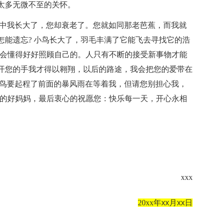
太多无微不至的关怀。
之中我长大了，您却衰老了。您就如同那老芭蕉，而我就
怎能遗忘? 小鸟长大了，羽毛丰满了它能飞去寻找它的浩
我会懂得好好照顾自己的。人只有不断的接受新事物才能
开您的手我才得以翱翔，以后的路途，我会把您的爱带在
小鸟要起程了前面的暴风雨在等着我，但请您别担心我，
我的好妈妈，最后衷心的祝愿您：快乐每一天，开心永相
xxx
20xx
年
xx
月
xx
日