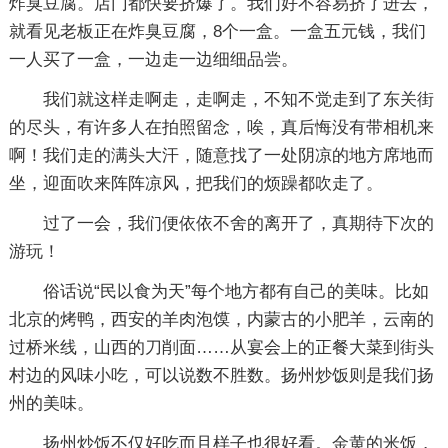
炸臭豆腐。店门都快要挤爆了。我们好不容易挤了进去，
就看见老板正在炸臭豆腐，8个一盒。一盒五元钱，我们
一人买了一盒，一边走一边细细品尝。
我们就这样走啊走，走啊走，不知不觉走到了东关街
的尽头，有许多人在拍照留念，唉，真后悔没有带相机来
啊！我们走的满头大汗，随意找了一处阴凉的地方席地而
坐，迎面吹来阵阵凉风，把我们的烦躁都吹走了。
过了一会，我们便依依不舍的离开了，真期待下次的
游玩！
俗话说“民以食为天”每个地方都有自己的美味。比如
北京的烤鸭，西安的羊肉泡馍，内蒙古的小肥羊，云南的
过桥米线，山西的刀削面……从宴会上的正餐大菜到街头
村边的风味小吃，可以说数不胜数。扬州炒饭则是我们扬
州的美味。
扬州炒饭不仅好吃而且样子也很好看。金黄的米饭，