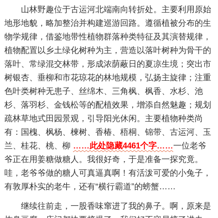
山林野趣位于古运河北端南向转折处。主要利用原始
地形地貌，略加整治并构建巡游回路。遵循植被分布的生
物学规律，借鉴地带性植物群落种类特征及其演替规律，
植物配置以乡土绿化树种为主，营造以落叶树种为骨干的
落叶、常绿混交林带，形成浓荫蔽日的夏凉生境；突出市
树银杏、垂柳和市花琼花的林地规模，弘扬主旋律；注重
色叶类树种无患子、丝绵木、三角枫、枫香、水杉、池
杉、落羽杉、金钱松等的配植效果，增添自然魅趣；规划
疏林草地式田园景观，引导阳光休闲。主要植物种类尚
有：国槐、枫杨、楝树、香椿、梧桐、锦带、古运河、玉
兰、桂花、桃、柳
……此处隐藏4461个字……
一位老爷
爷正在用姜糖做糖人。我很好奇，于是准备一探究竟。
哇，老爷爷做的糖人可真逼真啊！有活泼可爱的小兔子，
有敦厚朴实的老牛，还有“横行霸道”的螃蟹……
继续往前走，一股香味窜进了我的鼻子。啊，原来是