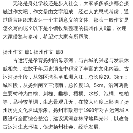
无论是身处学校还是步入社会，大家或多或少都会接
触过作文吧，作文是由文字组成，经过人的思想考虑，通
过语言组织来表达一个主题意义的文体。那么一般作文是
怎么写的呢？以下是小编收集整理的扬州作文8篇，欢迎
大家借鉴与参考，希望对大家有所帮助。
扬州作文 篇1
扬州作文 篇8
古运河是孕育扬州的母亲河，与古城的兴起与发展休
戚相关，在数千年历史演变中积淀了丰富的文化内涵。古
运河扬州段，从郊区湾头至瓜洲入江，总长度29。3km；
城区段，从扬州闸至三湾南，总长度13。5km。沿河两侧
主要树种为白榆、刺槐、垂柳、梧桐、水杉、泡桐、桧柏
等，品种较单调，生态景观几无，在较大程度上影响了扬
州历史文化名城形象。扬州市政府于1998年对古运河城区
段进行全面综合整治，建设滨河森林绿地风光带，以改善
古运河生态环境，促进扬州社会、经济发展。