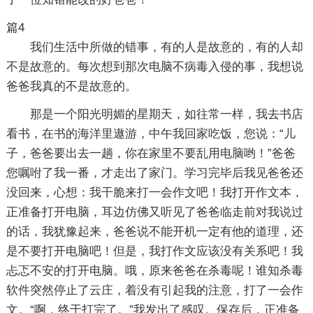
篇4
我们生活中所做的错事，有的人是故意的，有的人却
不是故意的。每次想到那次电脑不病毒入侵的事，我想说
爸爸我真的不是故意的。
那是一个阳光明媚的星期天，如往常一样，我去书店
看书，在书的海洋里遨游，中午我回家吃饭，您说：“儿
子，爸爸要出去一趟，你在家里不要乱用电脑哟！”爸爸
您嘱咐了我一番，才走出了家门。学习完毕后我见爸爸还
没回来，心想：我干脆来打一会作文吧！我打开作文本，
正准备打开电脑，耳边仿佛又听见了爸爸临走前对我说过
的话，我犹豫起来，爸爸说不能开机一定有他的道理，还
是不要打开电脑吧！但是，我打作文应该没有关系吧！我
忐忑不安的打开电脑。哦，原来爸爸在杀毒呢！谁知杀毒
软件突然停止了云庄，着没有引起我的注意，打了一会作
文。“啊，终于打完了。”我发出了感叹。保存后，正准备