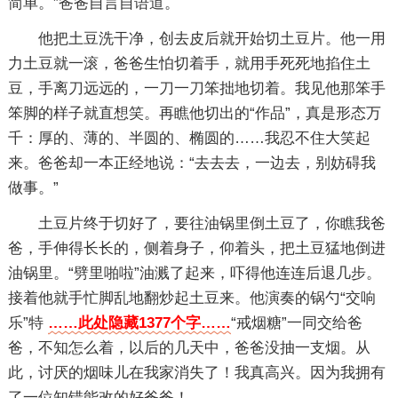
简单。”爸爸自言自语道。
他把土豆洗干净，创去皮后就开始切土豆片。他一用
力土豆就一滚，爸爸生怕切着手，就用手死死地掐住土
豆，手离刀远远的，一刀一刀笨拙地切着。我见他那笨手
笨脚的样子就直想笑。再瞧他切出的“作品”，真是形态万
千：厚的、薄的、半圆的、椭圆的……我忍不住大笑起
来。爸爸却一本正经地说：“去去去，一边去，别妨碍我
做事。”
土豆片终于切好了，要往油锅里倒土豆了，你瞧我爸
爸，手伸得长长的，侧着身子，仰着头，把土豆猛地倒进
油锅里。“劈里啪啦”油溅了起来，吓得他连连后退几步。
接着他就手忙脚乱地翻炒起土豆来。他演奏的锅勺“交响
乐”特
……此处隐藏1377个字……
“戒烟糖”一同交给爸
爸，不知怎么着，以后的几天中，爸爸没抽一支烟。从
此，讨厌的烟味儿在我家消失了！我真高兴。因为我拥有
了一位知错能改的好爸爸！