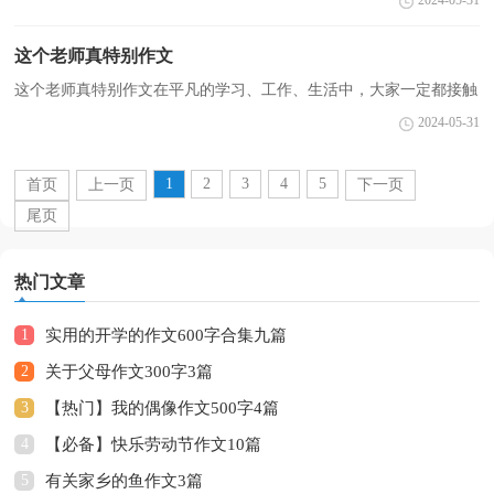
2024-05-31
篇什么样的作文才能称之为优秀作文呢？下面是小编...
这个老师真特别作文
这个老师真特别作文在平凡的学习、工作、生活中，大家一定都接触
过作文吧，作文是人们以书面形式表情达意的言语活动。你知道作文
2024-05-31
怎样才能写的好吗？下面是小编精心整理的这个老师...
1
2
3
4
5
首页
上一页
下一页
尾页
热门文章
1
实用的开学的作文600字合集九篇
2
关于父母作文300字3篇
3
【热门】我的偶像作文500字4篇
4
【必备】快乐劳动节作文10篇
5
有关家乡的鱼作文3篇