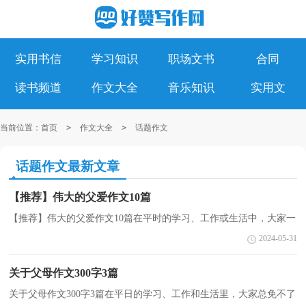
实用书信
学习知识
职场文书
合同
读书频道
作文大全
音乐知识
实用文
当前位置：
首页
>
作文大全
>
话题作文
话题作文最新文章
【推荐】伟大的父爱作文10篇
【推荐】伟大的父爱作文10篇在平时的学习、工作或生活中，大家一
定都接触过作文吧，作文是由文字组成，经过人的思想考虑，通过语
2024-05-31
言组织来表达一个主题意义的文体。写起作文来就毫无...
关于父母作文300字3篇
关于父母作文300字3篇在平日的学习、工作和生活里，大家总免不了