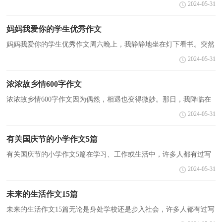
过交道吧，作文要求篇章结构完整，一定要避免无结尾作文的出现。
2024-05-31
写起作文来就毫无头绪？以下是小编为大家整理的不畏...
妈妈我爱你的学生优秀作文
妈妈我爱你的学生优秀作文周六晚上，我静静地坐在灯下看书。突然
一幅图画映入眼帘；一个骑着车的妇女带了一个小孩，小孩背着书
2024-05-31
包，穿着雨衣。妇女却不顾天上的&#039;暴雨，雨衣也不穿，就带...
浓浓故乡情600字作文
浓浓故乡情600字作文因为偶然，相遇也变得微妙。那日，我降临在
这片土上，便注定了我一生就要伴随着这片哺育我的土地。——题
2024-05-31
记。这一天，我与她谈论‘家’。农历1999，7月18日。伴随...
有关国庆节的小学作文5篇
有关国庆节的小学作文5篇在学习、工作或生活中，许多人都有过写
作文的经历，对作文都不陌生吧，作文是从内部言语向外部言语的过
2024-05-31
渡，即从经过压缩的简要的、自己能明白的语言，向开展...
未来的生活作文15篇
未来的生活作文15篇无论是身处学校还是步入社会，许多人都有过写
作文的经历，对作文都不陌生吧，作文是通过文字来表达一个主题意