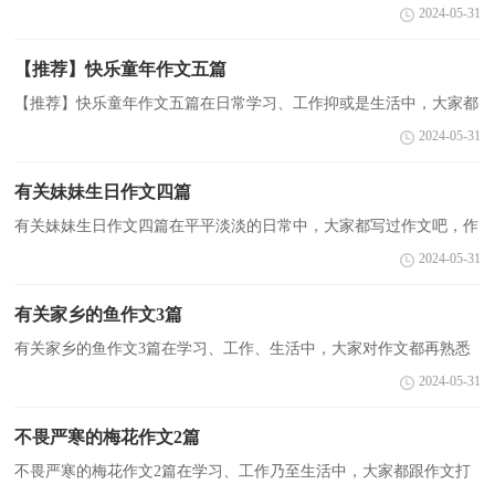
要接触或使用作文吧，借助作文人们可以反映客观事物、表达思想感
2024-05-31
情、传递知识信息。你写作文时总是无从下笔？以下...
【推荐】快乐童年作文五篇
【推荐】快乐童年作文五篇在日常学习、工作抑或是生活中，大家都
不可避免地要接触到作文吧，作文要求篇章结构完整，一定要避免无
2024-05-31
结尾作文的出现。那么你知道一篇好的作文该怎么写...
有关妹妹生日作文四篇
有关妹妹生日作文四篇在平平淡淡的日常中，大家都写过作文吧，作
文是从内部言语向外部言语的过渡，即从经过压缩的简要的、自己能
2024-05-31
明白的语言，向开展的、具有规范语法结构的、能为他...
有关家乡的鱼作文3篇
有关家乡的鱼作文3篇在学习、工作、生活中，大家对作文都再熟悉
不过了吧，借助作文可以宣泄心中的情感，调节自己的心情。作文的
2024-05-31
注意事项有许多，你确定会写吗？以下是小编帮大家整理...
不畏严寒的梅花作文2篇
不畏严寒的梅花作文2篇在学习、工作乃至生活中，大家都跟作文打