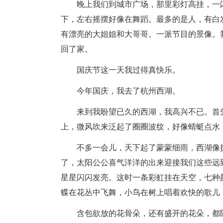
晚上我们到城市广场，那里彩灯高挂，一
下，左右摇摆好像在舞蹈。最多的是人，有白发
有漂亮的大姐姐和大哥哥。一派节目的景像。
回了家。
国庆节这一天我过得真快乐。
今年国庆，我去了杭州西湖。
来到我盼望已久的西湖，我高兴不已。首
上，微风吹来泛起了圈圈波纹，好像蜻蜓点水
不多一会儿，天下起了蒙蒙细雨，西湖像
了，太阳公公喜气洋洋的出来迎接我们这些远
星星闪闪发亮。这时一条彩虹挂在天空，七种
蝶在花丛中飞舞，小鸟在树上唱着欢快的歌儿
含包欲放的花骨朵，还有盛开的花朵，都