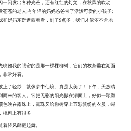
闪一闪发出各种光芒，还有红红的灯笼，在秋风的吹动
苍苍的老人;有年轻的妈妈爸爸带了活泼可爱的小孩子;
我和妈妈东逛逛西看看，到了9点多，我们才依依不舍地
先映如我的眼帘的是那一棵棵柳树，它们的枝条垂在湖面
，非常好看。
披上了轻纱，就像梦中仙境。真是太美了！下午，天放晴
到而来的客人。它把无彩的阳光撒在湖面上，好似一颗颗
颜色映在露珠上，露珠又给柳树穿上五彩缤纷的衣服，蝴
，桃树上有很多
随着轻风翩翩起舞。