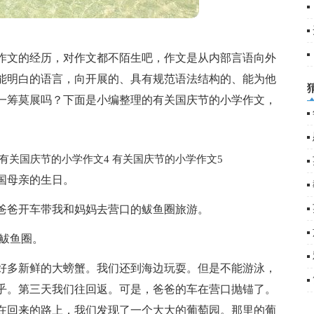
5
6
作文的经历，对作文都不陌生吧，作文是从内部言语向外
能明白的语言，向开展的、具有规范语法结构的、能为他
一筹莫展吗？下面是小编整理的有关国庆节的小学作文，
有关国庆节的小学作文4
有关国庆节的小学作文5
国母亲的生日。
爸爸开车带我和妈妈去营口的鲅鱼圈旅游。
-鲅鱼圈。
好多新鲜的大螃蟹。我们还到海边玩耍。但是不能游泳，
乎。第三天我们往回返。可是，爸爸的车在营口抛锚了。
在回来的路上，我们发现了一个大大的葡萄园。那里的葡