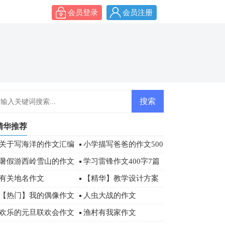
会员登录
会员注册
精华推荐
关于写海洋的作文汇编
小学描写爸爸的作文500
八篇
字四篇
暑假游西岭雪山的作文
学习雷锋作文400字7篇
有关地名作文
【精华】教学设计方案
模板汇总七篇
【热门】我的偶像作文
人虫大战的作文
500字4篇
欢乐的元旦联欢会作文
渔村有我家作文