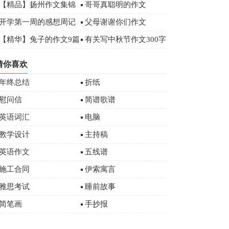
00字
【精品】扬州作文集锦
哥哥真聪明的作文
八篇
开学第一周的感想周记
父母谢谢你们作文
00字
【精华】兔子的作文9篇
有关写中秋节作文300字
十篇
猜你喜欢
年终总结
折纸
慰问信
简谱歌谱
英语词汇
电脑
教学设计
主持稿
英语作文
五线谱
施工合同
伊索寓言
雅思考试
睡前故事
简笔画
手抄报