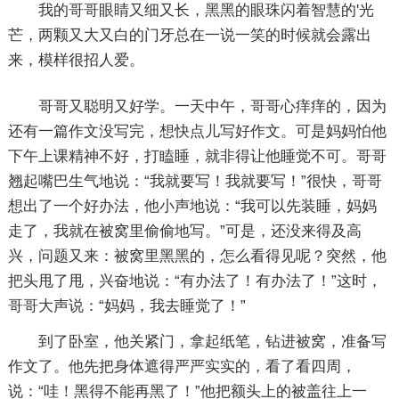
我的哥哥眼睛又细又长，黑黑的眼珠闪着智慧的'光
芒，两颗又大又白的门牙总在一说一笑的时候就会露出
来，模样很招人爱。
哥哥又聪明又好学。一天中午，哥哥心痒痒的，因为
还有一篇作文没写完，想快点儿写好作文。可是妈妈怕他
下午上课精神不好，打瞌睡，就非得让他睡觉不可。哥哥
翘起嘴巴生气地说：“我就要写！我就要写！”很快，哥哥
想出了一个好办法，他小声地说：“我可以先装睡，妈妈
走了，我就在被窝里偷偷地写。”可是，还没来得及高
兴，问题又来：被窝里黑黑的，怎么看得见呢？突然，他
把头甩了甩，兴奋地说：“有办法了！有办法了！”这时，
哥哥大声说：“妈妈，我去睡觉了！”
到了卧室，他关紧门，拿起纸笔，钻进被窝，准备写
作文了。他先把身体遮得严严实实的，看了看四周，
说：“哇！黑得不能再黑了！”他把额头上的被盖往上一