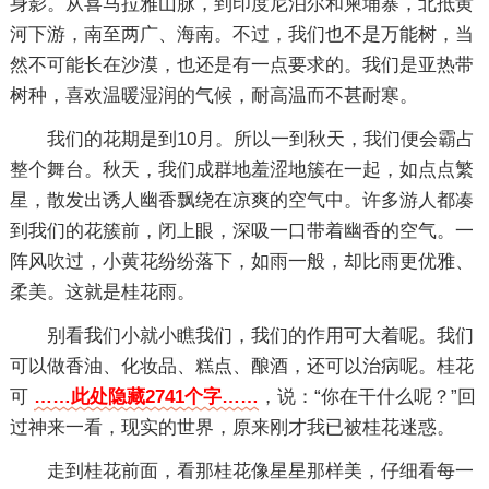
身影。从喜马拉雅山脉，到印度尼泊尔和柬埔寨，北抵黄
河下游，南至两广、海南。不过，我们也不是万能树，当
然不可能长在沙漠，也还是有一点要求的。我们是亚热带
树种，喜欢温暖湿润的气候，耐高温而不甚耐寒。
我们的花期是到10月。所以一到秋天，我们便会霸占
整个舞台。秋天，我们成群地羞涩地簇在一起，如点点繁
星，散发出诱人幽香飘绕在凉爽的空气中。许多游人都凑
到我们的花簇前，闭上眼，深吸一口带着幽香的空气。一
阵风吹过，小黄花纷纷落下，如雨一般，却比雨更优雅、
柔美。这就是桂花雨。
别看我们小就小瞧我们，我们的作用可大着呢。我们
可以做香油、化妆品、糕点、酿酒，还可以治病呢。桂花
可
……此处隐藏2741个字……
，说：“你在干什么呢？”回
过神来一看，现实的世界，原来刚才我已被桂花迷惑。
走到桂花前面，看那桂花像星星那样美，仔细看每一