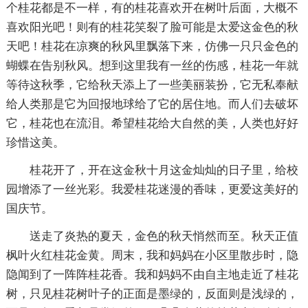
个桂花都是不一样，有的桂花喜欢开在树叶后面，大概不
喜欢阳光吧！则有的桂花笑裂了脸可能是太爱这金色的秋
天吧！桂花在凉爽的秋风里飘落下来，仿佛一只只金色的
蝴蝶在告别秋风。想到这里我有一丝的伤感，桂花一年就
等待这秋季，它给秋天添上了一些美丽装扮，它无私奉献
给人类那是它为回报地球给了它的居住地。而人们去破坏
它，桂花也在流泪。希望桂花给大自然的美，人类也好好
珍惜这美。
桂花开了，开在这金秋十月这金灿灿的日子里，给校
园增添了一丝光彩。我爱桂花迷漫的香味，更爱这美好的
国庆节。
送走了炎热的夏天，金色的秋天悄然而至。秋天正值
枫叶火红桂花金黄。周末，我和妈妈在小区里散步时，隐
隐闻到了一阵阵桂花香。我和妈妈不由自主地走近了桂花
树，只见桂花树叶子的正面是墨绿的，反面则是浅绿的，