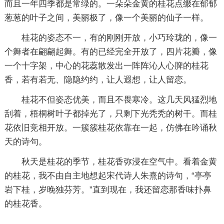
而且一年四季都是常绿的。一朵朵金黄的桂花点缀在郁郁
葱葱的叶子之间，美丽极了，像一个美丽的仙子一样。
桂花的姿态不一，有的刚刚开放，小巧玲珑的，像一
个舞者在翩翩起舞。有的已经完全开放了，四片花瓣，像
一个十字架，中心的花蕊散发出一阵阵沁人心脾的桂花
香，若有若无、隐隐约约，让人遐想，让人留恋。
桂花不但姿态优美，而且不畏寒冷。这几天风猛烈地
刮着，梧桐树叶子都掉光了，只剩下光秃秃的树干。而桂
花依旧竞相开放。一簇簇桂花依靠在一起，仿佛在吟诵秋
天的诗句。
秋天是桂花的季节，桂花香弥浸在空气中。看着金黄
的桂花，我不由自主地想起宋代诗人朱熹的诗句，“亭亭
岩下桂，岁晚独芬芳。”直到现在，我还留恋那香味扑鼻
的桂花香。