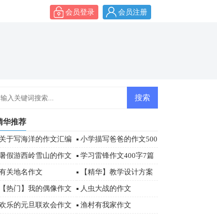
会员登录
会员注册
精华推荐
关于写海洋的作文汇编
小学描写爸爸的作文500
八篇
字四篇
暑假游西岭雪山的作文
学习雷锋作文400字7篇
有关地名作文
【精华】教学设计方案
模板汇总七篇
【热门】我的偶像作文
人虫大战的作文
500字4篇
欢乐的元旦联欢会作文
渔村有我家作文