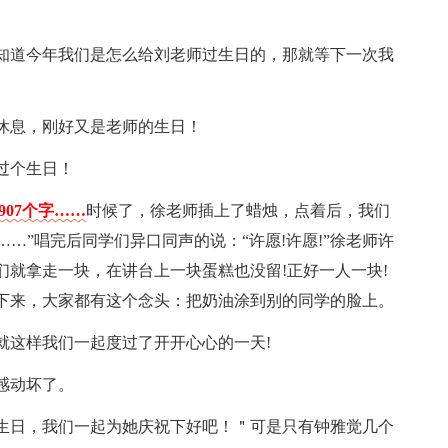
还想知道今年我们是怎么给刘老师过生日的，那就等下一次我
休息，刚好又是老师的生日！
过个生日！
907个字……
时候了，徐老师插上了蜡烛，点着后，我们
……”唱完后同学们异口同声的说：“许愿!许愿!”徐老师许
就拿走一块，在讲台上一块蛋糕也没留!正好一人一块!
下来，大家都有这个念头：把奶油涂到别的同学的脸上。
就这样我们一起度过了开开心心的一天!
感动坏了。
生日，我们一起为她庆祝下好吧！＂可是只有钟雅觉几个