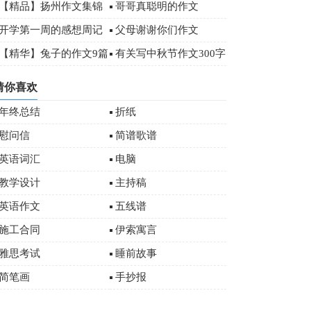
00字
【精品】扬州作文集锦
哥哥真聪明的作文
八篇
开学第一周的感想周记
父母谢谢你们作文
00字
【精华】兔子的作文9篇
有关写中秋节作文300字
十篇
猜你喜欢
年终总结
折纸
慰问信
简谱歌谱
英语词汇
电脑
教学设计
主持稿
英语作文
五线谱
施工合同
伊索寓言
雅思考试
睡前故事
简笔画
手抄报