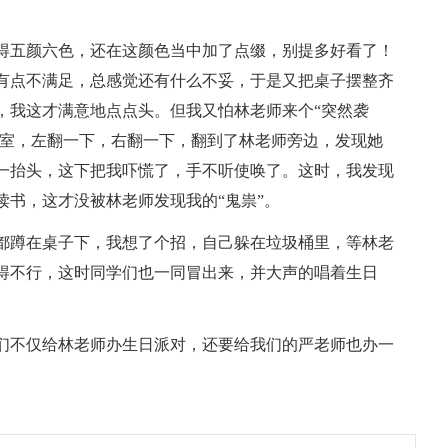
得五颜六色，还在这颜色当中加了点缀，别提多好看了！
有点不满足，总感觉还有什么不妥，于是又把桌子摆整齐
，我这才满意地点点头。但我又怕林老师来个“突然袭
公室，左翻一下，右翻一下，翻到了林老师旁边，发现她
一抬头，这下把我吓慌了，手不听使唤了。这时，我发现
读书，这才没被林老师发现我的“鬼祟”。
都蹲在桌子下，我想了个招，自己躲在垃圾桶里，等林老
得不行，这时同学们也一同冒出来，并大声的唱着生日
们不仅给林老师办生日派对，还要给我们的严老师也办一