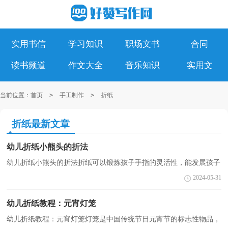
实用书信
学习知识
职场文书
合同
读书频道
作文大全
音乐知识
实用文
当前位置：
首页
>
手工制作
>
折纸
折纸最新文章
幼儿折纸小熊头的折法
幼儿折纸小熊头的折法折纸可以锻炼孩子手指的灵活性，能发展孩子
的动手能力。它能培养孩子按步骤有顺序地认真做事的&#039;良好习
2024-05-31
惯。它还可以培养孩子的观察力和注意力。下面小编...
幼儿折纸教程：元宵灯笼
幼儿折纸教程：元宵灯笼灯笼是中国传统节日元宵节的标志性物品，