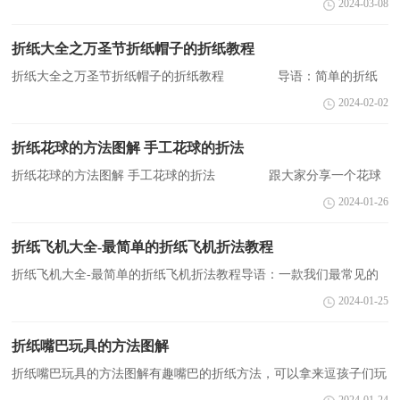
2024-03-08
史在平安时代(794～1185)，折纸是日本贵族阶级各项仪...
折纸大全之万圣节折纸帽子的折纸教程
折纸大全之万圣节折纸帽子的折纸教程 导语：简单的折纸
帽子实际上还能够和我们之前其他的万圣节儿童折纸制作进行相互的
2024-02-02
搭配使用，例如可以将这个折纸帽子套在折纸南瓜灯笼...
折纸花球的方法图解 手工花球的折法
折纸花球的方法图解 手工花球的折法 跟大家分享一个花球
折纸~很漂亮哦，花球上还布满了爱心，绝对值得我们多花点时间好
2024-01-26
好研究、搞定它↖(^ω^)↗ 下面就让我们...
折纸飞机大全-最简单的折纸飞机折法教程
折纸飞机大全-最简单的折纸飞机折法教程导语：一款我们最常见的
折纸飞机折法图解，下面是小编为您整理的教程，希望对您有所帮
2024-01-25
助。教程图解：...
折纸嘴巴玩具的方法图解
折纸嘴巴玩具的方法图解有趣嘴巴的折纸方法，可以拿来逗孩子们玩
哦~虽然看着结构并不复杂，但折起来可并不简单，想要尝试的小伙