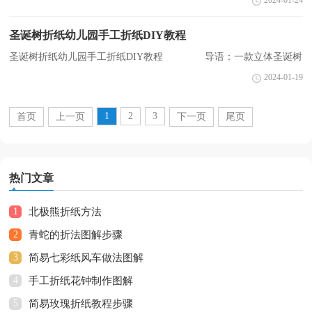
2024-01-24
伴要有心理准备。折纸存在的优点：对生活有益市场上...
圣诞树折纸幼儿园手工折纸DIY教程
圣诞树折纸幼儿园手工折纸DIY教程 导语：一款立体圣诞树
的手工折纸教程，主要分成三个部分折纸制作，分别是树顶、树身及
2024-01-19
底座。下面是小编为您整理的教程，希望对您有所帮助。 ...
1
2
3
首页
上一页
下一页
尾页
热门文章
1
北极熊折纸方法
2
青蛇的折法图解步骤
3
简易七彩纸风车做法图解
4
手工折纸花钟制作图解
5
简易玫瑰折纸教程步骤