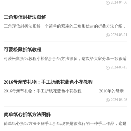
最要好的伙伴送上一个好吃的月饼怎么样?这里小编跟大家分享一个
2024-04-06
漂亮包装的制作方法，是利用卡纸折出漂亮的立体花朵，再把...
三角形信封折法图解
三角形信封折法图解一个简单的紧凑的三角形信封的折叠方法介绍，
想知道用A4纸折信封的`方法吗？下面是小编为大家搜集整理出来的
2024-03-21
有关于三角形信封折法图解，希望可以帮助到大家！ ...
可爱松鼠折纸教程
可爱松鼠折纸教程小松鼠折折纸方法很多，这次给大家分享一款很适
合小朋友们的小松鼠折纸方法，整个作品看上去还是比较逼真的，折
2024-03-15
叠的步骤也比较详细。松鼠，是哺乳纲啮齿目中的一个...
2016母亲节礼物：手工折纸花蓝色小花教程
2016母亲节礼物：手工折纸花蓝色小花教程 2016年的母亲
节在今年的&#039;国历5月8号，农历4月初二，小编大家向大家推荐
2024-03-08
一款母亲节礼物：美丽漂亮的蓝色折纸花教程。 漂亮
的花...
简单纸心折纸方法图解
简单纸心折纸方法图解手工折纸现在是很流行的一种手工作品，这是
一个简单的纸心折纸方法图解，适合折纸初学者。附：折纸的发展历