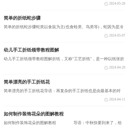
想知道怎么用纸来做灯笼吗，接下来跟小编我来一起学习一下吧。欢
2024-05-26
迎大家阅读。更多相关信息请关注相关栏目！工具：彩纸...
简单的折纸蛇步骤
简单的折纸蛇步骤蛇类以食鼠为主(也食蛙类、鸟类等)，蛇因为是冷
血动物，所以许多故事中，蛇的形象并不好，但是有很多孩子还是很
2024-05-07
喜欢蛇的玩具，那么今天就跟着小编一块来制作一只折纸...
幼儿手工折纸领带教程图解
幼儿手工折纸领带教程图解折纸，又称“工艺折纸”，是一种以纸张折
成各种不同形状的艺术活动。一张简单的纸就可以折出千万种物品出
2024-04-20
来，那么领带你知道怎么折出来吗?手工折纸领带...
简单漂亮的手工折纸花
简单漂亮的手工折纸花导语：再复杂的手工折纸也是由最基本的对
折、曲折、前后折完成的。下面是小编为您整理的简单漂亮的.手工
2024-04-11
折纸花教程，希望对您有所帮助。 第一步：准备好白...
如何制作装饰花朵的图解教程
如何制作装饰花朵的图解教程 导语：中秋快要到来了，给