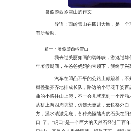
暑假游西岭雪山的作文
导语：西岭雪山在四川大邑，是一个著
有所帮助。
篇一：暑假游西岭雪山
我去过美丽如画的碧峰峡，游览过雄伟
年署假期间，在爸爸妈妈的带领下，我终于兴
汽车在凹凸不平的公路上颠簸着，不知
树整整齐齐地排成长队，路边的小野花千姿百
曲的小路往山上爬，不一会儿就来到一个座独
从桥上向四周眺望，仿佛天更蓝，云也格外白
方，溪水清澈见底，各种光怪陆离的石头在阳
口”了。“虎口”是一个巨大的天然石经过千百