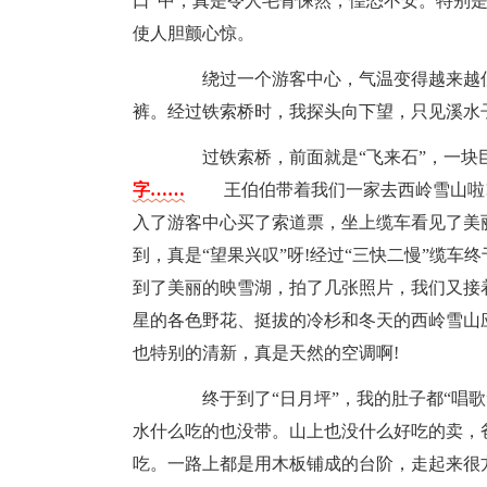
口”中，真是令人毛骨悚然，惶恐不安。特别是
使人胆颤心惊。
绕过一个游客中心，气温变得越来越低
裤。经过铁索桥时，我探头向下望，只见溪水
过铁索桥，前面就是“飞来石”，一块
字……
王伯伯带着我们一家去西岭雪山啦!
入了游客中心买了索道票，坐上缆车看见了美
到，真是“望果兴叹”呀!经过“三快二慢”缆
到了美丽的映雪湖，拍了几张照片，我们又接
星的各色野花、挺拔的冷杉和冬天的西岭雪山
也特别的清新，真是天然的空调啊!
终于到了“日月坪”，我的肚子都“唱歌
水什么吃的也没带。山上也没什么好吃的卖，
吃。一路上都是用木板铺成的台阶，走起来很