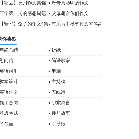
00字
【精品】扬州作文集锦
哥哥真聪明的作文
八篇
开学第一周的感想周记
父母谢谢你们作文
00字
【精华】兔子的作文9篇
有关写中秋节作文300字
十篇
猜你喜欢
年终总结
折纸
慰问信
简谱歌谱
英语词汇
电脑
教学设计
主持稿
英语作文
五线谱
施工合同
伊索寓言
雅思考试
睡前故事
简笔画
手抄报