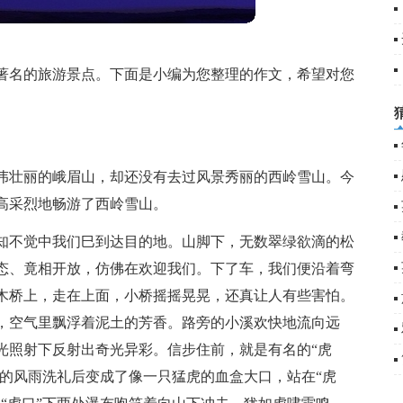
5
6
名的旅游景点。下面是小编为您整理的作文，希望对您
壮丽的峨眉山，却还没有去过风景秀丽的西岭雪山。今
高采烈地畅游了西岭雪山。
不觉中我们巳到达目的地。山脚下，无数翠绿欲滴的松
态、竟相开放，仿佛在欢迎我们。下了车，我们便沿着弯
木桥上，走在上面，小桥摇摇晃晃，还真让人有些害怕。
，空气里飘浮着泥土的芳香。路旁的小溪欢快地流向远
光照射下反射出奇光异彩。信步住前，就是有名的“虎
年的风雨洗礼后变成了像一只猛虎的血盒大口，站在“虎