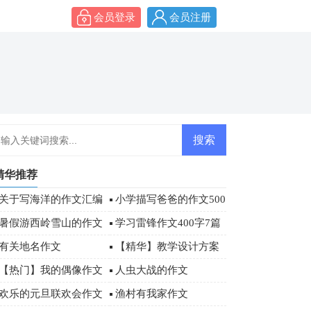
会员登录
会员注册
精华推荐
关于写海洋的作文汇编
小学描写爸爸的作文500
八篇
字四篇
暑假游西岭雪山的作文
学习雷锋作文400字7篇
有关地名作文
【精华】教学设计方案
模板汇总七篇
【热门】我的偶像作文
人虫大战的作文
500字4篇
欢乐的元旦联欢会作文
渔村有我家作文