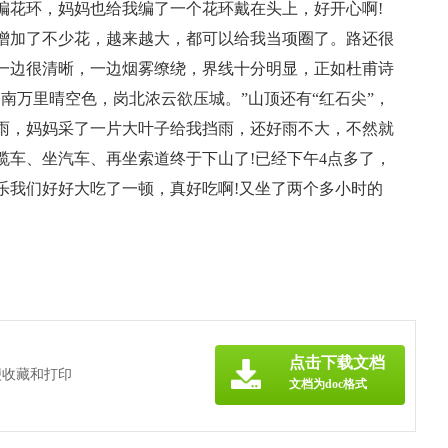
编花环，妈妈也给我编了一个花环戴在头上，好开心啊!
增加了不少花，越来越大，都可以给我当项圈了。路还很
一边很清晰，一边烟雾缭绕，界线十分明显，正如杜甫诗
南万里晴空色，岗北浓云欲压城。”山顶还有“红石尖”，
雨，妈妈采了一片大叶子给我挡雨，还好雨不大，不然就
坐缆车、坐汽车、再坐索道终于下山了!已经下午4点多了，
乐我们好好大吃了一顿，真好吃啊!又坐了两个多小时的
点击下载文档
便收藏和打印
文档为doc格式