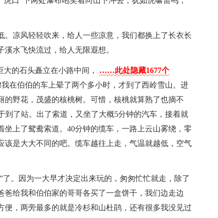
“虎口”下两处瀑布咆笑着向山下冲去，犹如虎啸雷鸣，
。凉风轻轻吹来，给人一些凉意，我们都换上了长衣长
子溪水飞快流过，给人无限遐想。
巨大的石头矗立在小路中间，
……此处隐藏1677个
我在伯伯的车上晕了两个多小时，才到了西岭雪山。进
丽的野花，茂盛的核桃树。可惜，核桃就算熟了也摘不
车终于到了站。出了索道，又坐了大概5分钟的汽车，接着就
着坐上了鸳鸯索道。40分钟的缆车，一路上云山雾绕，零
应该是大大不同的吧。缆车越往上走，气温就越低，空气
”了。因为一大早才决定出来玩的，匆匆忙忙就走，除了
爸爸给我和伯伯家的哥哥各买了一盒饼干，我们边走边
方便，两旁最多的就是冷杉和山杜鹃，还有很多我没见过