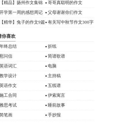
00字
【精品】扬州作文集锦
哥哥真聪明的作文
八篇
开学第一周的感想周记
父母谢谢你们作文
00字
【精华】兔子的作文9篇
有关写中秋节作文300字
十篇
猜你喜欢
年终总结
折纸
慰问信
简谱歌谱
英语词汇
电脑
教学设计
主持稿
英语作文
五线谱
施工合同
伊索寓言
雅思考试
睡前故事
简笔画
手抄报