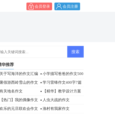
会员登录
会员注册
精华推荐
关于写海洋的作文汇编
小学描写爸爸的作文500
八篇
字四篇
暑假游西岭雪山的作文
学习雷锋作文400字7篇
有关地名作文
【精华】教学设计方案
模板汇总七篇
【热门】我的偶像作文
人虫大战的作文
500字4篇
欢乐的元旦联欢会作文
渔村有我家作文