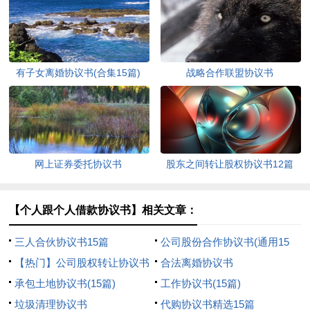
有子女离婚协议书(合集15篇)
战略合作联盟协议书
网上证券委托协议书
股东之间转让股权协议书12篇
【个人跟个人借款协议书】相关文章：
三人合伙协议书15篇
公司股份合作协议书(通用15
【热门】公司股权转让协议书
篇)
合法离婚协议书
承包土地协议书(15篇)
工作协议书(15篇)
垃圾清理协议书
代购协议书精选15篇