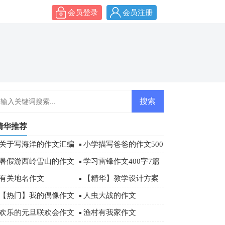
会员登录
会员注册
精华推荐
关于写海洋的作文汇编
小学描写爸爸的作文500
八篇
字四篇
暑假游西岭雪山的作文
学习雷锋作文400字7篇
有关地名作文
【精华】教学设计方案
模板汇总七篇
【热门】我的偶像作文
人虫大战的作文
500字4篇
欢乐的元旦联欢会作文
渔村有我家作文