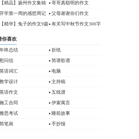
00字
【精品】扬州作文集锦
哥哥真聪明的作文
八篇
开学第一周的感想周记
父母谢谢你们作文
00字
【精华】兔子的作文9篇
有关写中秋节作文300字
十篇
猜你喜欢
年终总结
折纸
慰问信
简谱歌谱
英语词汇
电脑
教学设计
主持稿
英语作文
五线谱
施工合同
伊索寓言
雅思考试
睡前故事
简笔画
手抄报