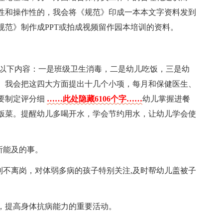
性和操作性的，我会将《规范》印成一本本文字资料发到
规范》制作成PPT或拍成视频留作园本培训的资料。
有以下内容：一是班级卫生消毒，二是幼儿吃饭，三是幼
。我会把这四大方面提出十几个小项，每月和保健医生、
要制定评分细
……此处隐藏6106个字……
幼儿掌握进餐
饭菜。提醒幼儿多喝开水，学会节约用水，让幼儿学会使
所能及的事。
到不离岗，对体弱多病的孩子特别关注,及时帮幼儿盖被子
，提高身体抗病能力的重要活动。