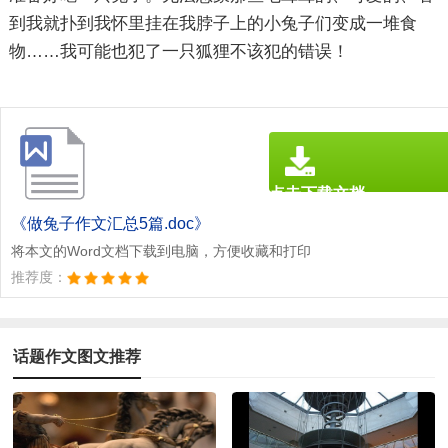
到我就扑到我怀里挂在我脖子上的小兔子们变成一堆食
物……我可能也犯了一只狐狸不该犯的错误！
点击下载文档
文档为doc格式
《做兔子作文汇总5篇.doc》
将本文的Word文档下载到电脑，方便收藏和打印
推荐度：
话题作文图文推荐