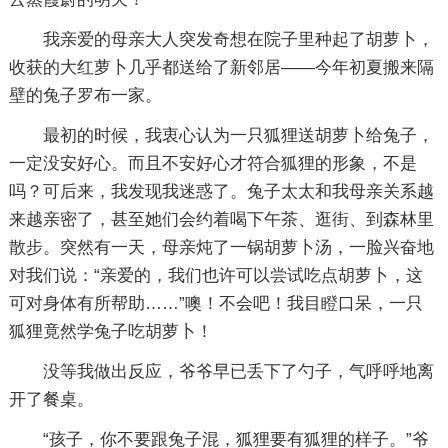
我亲爱的母亲大人突发奇想在院子里种起了胡萝卜，
收获的大红萝卜几乎都送给了新邻居——今年初夏搬来隔
壁的兔子罗布一家。
最初的时候，我衷心认为一只狐狸送胡萝卜给兔子，
一定没安好心。而且不安好心才符合狐狸的形象，不是
吗？可后来，我发现我迷惑了。兔子太太和我母亲关系越
来越亲密了，甚至她们会约着喝下午茶、逛街、到森林里
散步。突然有一天，母亲炖了一锅胡萝卜汤，一脸兴奋地
对我们说：“亲爱的，我们也许可以尝试吃点胡萝卜，这
可对身体有所帮助……”噢！不会吧！我目瞪口呆，一只
狐狸竟然学兔子吃胡萝卜！
没等我做出反应，爷爷早已丢下了勺子，气呼呼地离
开了餐桌。
“孩子，你不要跟兔子混，狐狸要有狐狸的样子。”爷