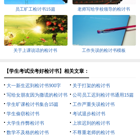
员工旷工检讨书15篇
老师写给学校领导的检讨书
关于上课说话的检讨书
工作失误的检讨书模板
【学生考试没考好检讨书】相关文章：
大一新生迟到检讨书900字
关于打架的检讨书
写给女朋友因为撒谎的检讨书
公司员工迟到检讨书通用15篇
（精选7篇）
学生旷课检讨书集合15篇
工作严重失误检讨书
学生偷窃检讨书
考试退步检讨书
大学生作弊检讨书
上班迟到的检讨书
数学不及格的检讨书
不尊重老师的检讨书