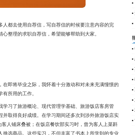
5
6
多人都去使用自荐信，写自荐信的时候要注意内容的完
精心整理的求职自荐信，希望能够帮助到大家。
，在即将毕业之际，我怀着十分激动和对未来充满憧憬的
学有所用的工作。
我学习了旅游概论、现代管理学基础、旅游饭店客房管
程并取得良好成绩。在学习期间还多次到涉外旅游饭店实
为客人铺床叠被；在饭店餐饮部实习时，曾为客人上菜斟
人挑选商品。这些实习，不但丰富了书本上所学到的专业