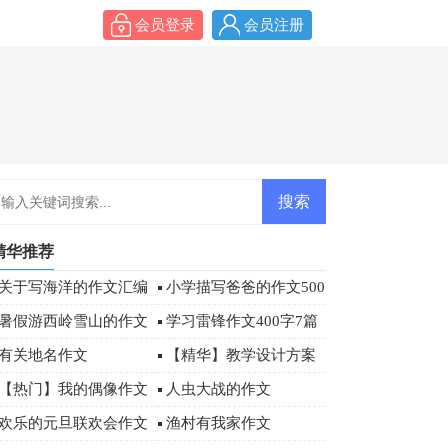
会员登录
会员注册
精华推荐
关于写海洋的作文汇编
小学描写爸爸的作文500
八篇
字四篇
暑假游西岭雪山的作文
学习雷锋作文400字7篇
有关地名作文
【精华】教学设计方案
模板汇总七篇
【热门】我的偶像作文
人虫大战的作文
500字4篇
欢乐的元旦联欢会作文
渔村有我家作文