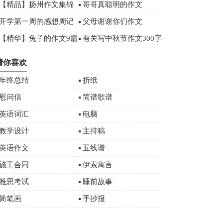
00字
【精品】扬州作文集锦
哥哥真聪明的作文
八篇
开学第一周的感想周记
父母谢谢你们作文
00字
【精华】兔子的作文9篇
有关写中秋节作文300字
十篇
猜你喜欢
年终总结
折纸
慰问信
简谱歌谱
英语词汇
电脑
教学设计
主持稿
英语作文
五线谱
施工合同
伊索寓言
雅思考试
睡前故事
简笔画
手抄报