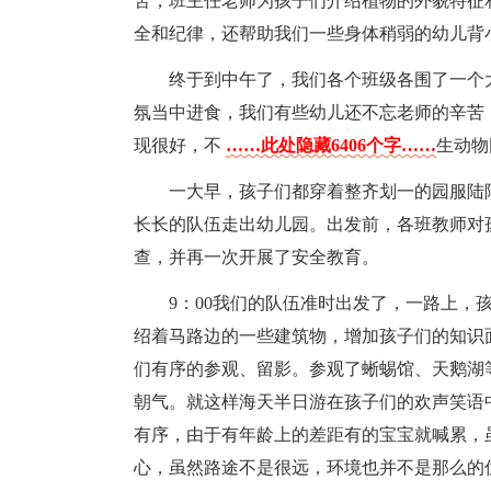
苦，班主任老师为孩子们介绍植物的外貌特征
全和纪律，还帮助我们一些身体稍弱的幼儿背
终于到中午了，我们各个班级各围了一个
氛当中进食，我们有些幼儿还不忘老师的辛苦
现很好，不
……此处隐藏6406个字……
生动物
一大早，孩子们都穿着整齐划一的园服陆
长长的队伍走出幼儿园。出发前，各班教师对
查，并再一次开展了安全教育。
9：00我们的队伍准时出发了，一路上，
绍着马路边的一些建筑物，增加孩子们的知识
们有序的参观、留影。参观了蜥蜴馆、天鹅湖
朝气。就这样海天半日游在孩子们的欢声笑语
有序，由于有年龄上的差距有的宝宝就喊累，
心，虽然路途不是很远，环境也并不是那么的