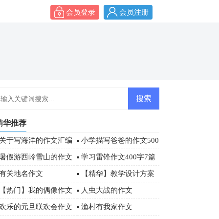
会员登录
会员注册
精华推荐
关于写海洋的作文汇编
小学描写爸爸的作文500
八篇
字四篇
暑假游西岭雪山的作文
学习雷锋作文400字7篇
有关地名作文
【精华】教学设计方案
模板汇总七篇
【热门】我的偶像作文
人虫大战的作文
500字4篇
欢乐的元旦联欢会作文
渔村有我家作文