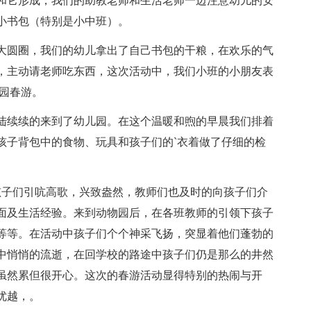
和它形成，我们的助教老师和生活老师一边注意幼儿的安
小书包（特别是小中班）。
大圆圈，我们的幼儿拿出了自己书包的干粮，在欢乐的气
，主动请老师吃东西，这次活动中，我们小班的小朋友表
园春游。
陆续续的来到了幼儿园。在这个温暖和煦的早晨我们排着
孩子背包中的食物、玩具和孩子们的`衣着做了仔细的检
孩子们引吭高歌，兴致盎然，教师们也及时的向孩子们介
面及生活经验。来到动物园后，在各班教师的引领下孩子
等等。在活动中孩子们个个神采飞扬，突显着他们蓬勃的
中悄悄的流逝，在回学校的路途中孩子们仍是那么的井然
虽然累但很开心。这次的春游活动显得特别的热闹与开
优越，。