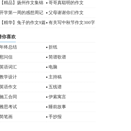
00字
【精品】扬州作文集锦
哥哥真聪明的作文
八篇
开学第一周的感想周记
父母谢谢你们作文
00字
【精华】兔子的作文9篇
有关写中秋节作文300字
十篇
猜你喜欢
年终总结
折纸
慰问信
简谱歌谱
英语词汇
电脑
教学设计
主持稿
英语作文
五线谱
施工合同
伊索寓言
雅思考试
睡前故事
简笔画
手抄报