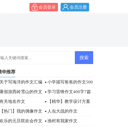
会员登录
会员注册
精华推荐
关于写海洋的作文汇编
小学描写爸爸的作文500
八篇
字四篇
暑假游西岭雪山的作文
学习雷锋作文400字7篇
有关地名作文
【精华】教学设计方案
模板汇总七篇
【热门】我的偶像作文
人虫大战的作文
500字4篇
欢乐的元旦联欢会作文
渔村有我家作文