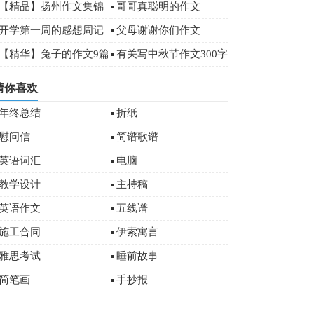
00字
【精品】扬州作文集锦
哥哥真聪明的作文
八篇
开学第一周的感想周记
父母谢谢你们作文
00字
【精华】兔子的作文9篇
有关写中秋节作文300字
十篇
猜你喜欢
年终总结
折纸
慰问信
简谱歌谱
英语词汇
电脑
教学设计
主持稿
英语作文
五线谱
施工合同
伊索寓言
雅思考试
睡前故事
简笔画
手抄报