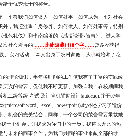
级给予优秀班干的称号。
是一个教我们如何做人、如何处事、如何成为一个对社会
识外，我还注重自身修养、如何做人、如何处事等，特别
《现代礼仪》和李南编著的《感悟论语x智慧》。进大学
适应社会发展的
……此处隐藏1418个字……
曾多次获得
践、实习活动。 本人出身于农村家庭，从小就培养了吃
面的理论知识，半年多时间的工作使我有了丰富的实践经
多层次的需要，促使我不断更新、加强自我：在校期间我
二级等级 考试 及计算机辅助设计(autocad),并于07年
crosoft word、excel、powerpoint),此外还学习了造价
汗水、机会的完美结合，同样，一个公司的荣誉需要承载她
给我一个机会，让我成为你们中的一员，我将以无比的热
意与未来的同事合作，为我们共同的事业奉献全部的才