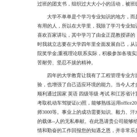
过班的团支书，组织过大大小小的活动，被班
大学不单单是个学习专业知识的地方，而
有用的人，所以在大学里，我除了学习专业知
喜欢百家讲坛，其中学习了由金正昆教授讲的
时我就立志要在大学四年里全面发展自己，从
院奖学金;重视理论联系实际，积极参加各项实
苦耐劳、坚忍不拔的精神。
四年的大学教育让我有了工程管理专业方
验，也增强了自己适应环境的能力。当今人才
顺利通过国家 英语 四级等级 考试 和江苏省计算机
考取机动车驾驶证(c)照，能够熟练运用office20xx(mi
师3000等。事业上的成功需要知识、毅力、
的载体--人的无私奉献。在此恳请贵公司能够
情和勤奋的工作回报您的知遇之恩，并非常乐